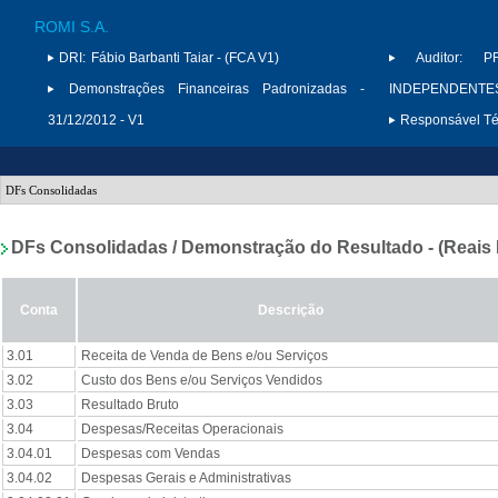
ROMI S.A.
DRI:
Fábio Barbanti Taiar - (FCA V1)
Auditor:
P
Demonstrações Financeiras Padronizadas -
INDEPENDENTES 
31/12/2012 - V1
Responsável Téc