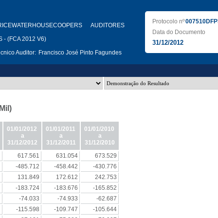
Protocolo nº
007510DFP
RICEWATERHOUSECOOPERS AUDITORES
Data do Documento
- (FCA 2012 V6)
31/12/2012
nico Auditor:
Francisco José Pinto Fagundes