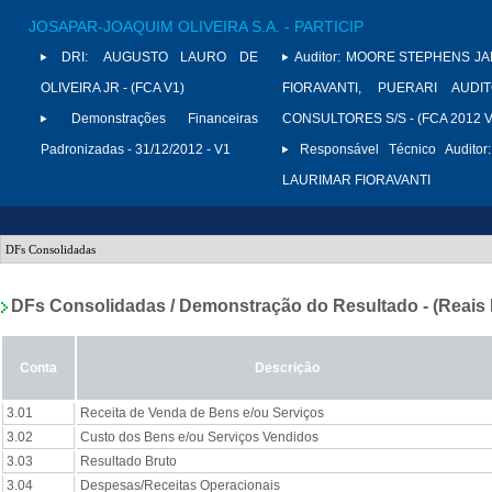
JOSAPAR-JOAQUIM OLIVEIRA S.A. - PARTICIP
DRI:
AUGUSTO LAURO DE
Auditor:
MOORE STEPHENS JAR
OLIVEIRA JR - (FCA V1)
FIORAVANTI, PUERARI AUD
Demonstrações Financeiras
CONSULTORES S/S - (FCA 2012 V
Padronizadas - 31/12/2012 - V1
Responsável Técnico Auditor:
LAURIMAR FIORAVANTI