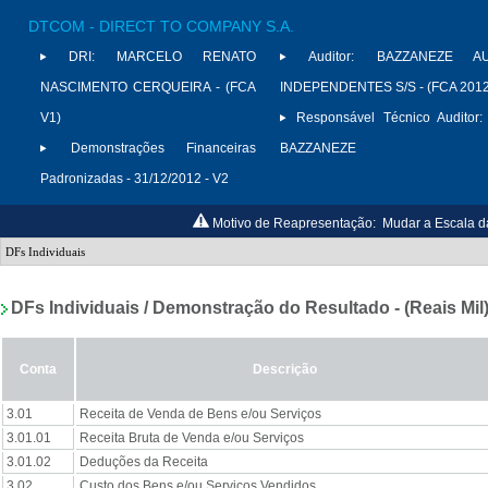
DTCOM - DIRECT TO COMPANY S.A.
DRI:
MARCELO RENATO
Auditor:
BAZZANEZE AU
NASCIMENTO CERQUEIRA - (FCA
INDEPENDENTES S/S - (FCA 2012
V1)
Responsável Técnico Auditor:
Demonstrações Financeiras
BAZZANEZE
Padronizadas - 31/12/2012 - V2
Motivo de Reapresentação:
Mudar a Escala d