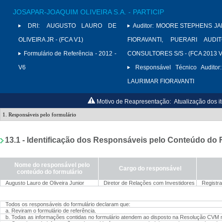
JOSAPAR-JOAQUIM OLIVEIRA S.A. - PARTICIP
DRI:
AUGUSTO LAURO DE
Auditor:
MOORE STEPHENS JAR
OLIVEIRA JR - (FCA V1)
FIORAVANTI, PUERARI AUD
Formulário de Referência - 2012 -
CONSULTORES S/S - (FCA 2013 V
V6
Responsável Técnico Auditor:
LAURIMAR FIORAVANTI
Motivo de Reapresentação:
Atualização dos it