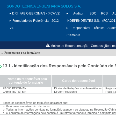
SONDOTECNICA ENGENHARIA SOLOS S.A.
DRI:
FABIO BERGMAN - (FCA V2)
Auditor:
BDO RCS AU
Formulário de Referência - 2012 -
INDEPENDENTES S.S. - (FCA 201
V4
Responsável Técnico Audito
Clemente
Motivo de Reapresentação:
Composição e expe