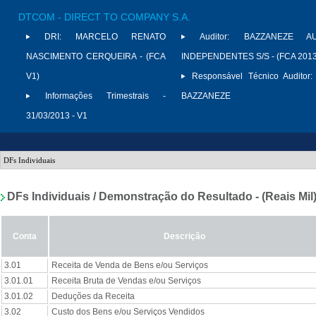
DTCOM - DIRECT TO COMPANY S.A.
DRI:
MARCELO RENATO
Auditor:
BAZZANEZE AU
NASCIMENTO CERQUEIRA - (FCA
INDEPENDENTES S/S - (FCA 2013
V1)
Responsável Técnico Auditor:
Informações Trimestrais -
BAZZANEZE
31/03/2013 - V1