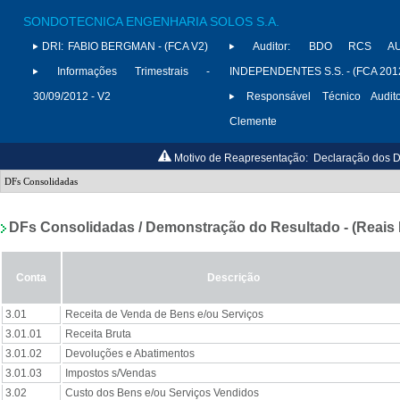
SONDOTECNICA ENGENHARIA SOLOS S.A.
DRI:
FABIO BERGMAN - (FCA V2)
Auditor:
BDO RCS AU
Informações Trimestrais -
INDEPENDENTES S.S. - (FCA 201
30/09/2012 - V2
Responsável Técnico Audito
Clemente
Motivo de Reapresentação:
Declaração dos Di