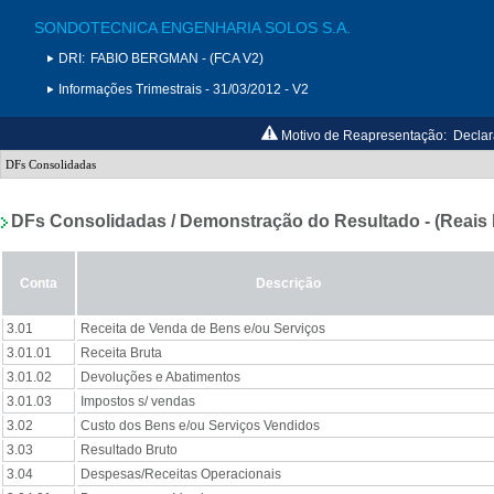
SONDOTECNICA ENGENHARIA SOLOS S.A.
DRI:
FABIO BERGMAN - (FCA V2)
Informações Trimestrais - 31/03/2012 - V2
Motivo de Reapresentação:
Declar