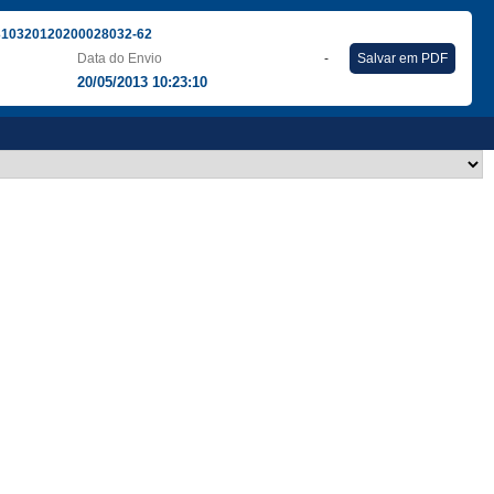
310320120200028032-62
Data do Envio
-
Salvar em PDF
20/05/2013 10:23:10