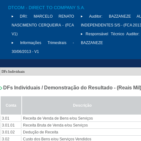
DTCOM - DIRECT TO COMPANY S.A.
DRI:
MARCELO RENATO
Auditor:
BAZZANEZE AU
NASCIMENTO CERQUEIRA - (FCA
INDEPENDENTES S/S - (FCA 2013
V1)
Responsável Técnico Auditor:
Informações Trimestrais -
BAZZANEZE
30/06/2013 - V1