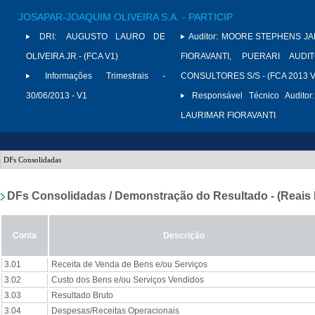
JOSAPAR-JOAQUIM OLIVEIRA S.A. - PARTICIP
DRI:
AUGUSTO LAURO DE
Auditor:
MOORE STEPHENS JAR
OLIVEIRA JR - (FCA V1)
FIORAVANTI, PUERARI AUD
Informações Trimestrais -
CONSULTORES S/S - (FCA 2013 V
30/06/2013 - V1
Responsável Técnico Auditor:
LAURIMAR FIORAVANTI