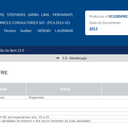
RE STEPHENS JARBA LIMA, FIORAVANTI,
Protocolo nº
013285FRE
RES E CONSULTORES S/S - (FCA 2013 V2)
Data do Documento
2013
 Técnico Auditor:
SERGIO LAURIMAR
ção do ítem 13.5