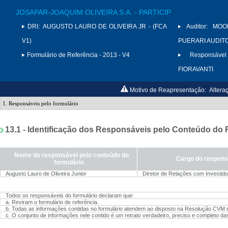
JOSAPAR-JOAQUIM OLIVEIRA S.A. - PARTICIP
DRI:
AUGUSTO LAURO DE OLIVEIRA JR - (FCA
Auditor:
MOO
V1)
PUERARI AUDITO
Formulário de Referência - 2013 - V4
Responsável
FIORAVANTI
Motivo de Reapresentação:
Altera