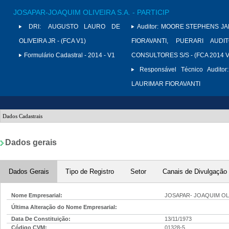
JOSAPAR-JOAQUIM OLIVEIRA S.A. - PARTICIP
DRI:
AUGUSTO LAURO DE
Auditor:
MOORE STEPHENS JAR
OLIVEIRA JR - (FCA V1)
FIORAVANTI, PUERARI AUD
Formulário Cadastral - 2014 - V1
CONSULTORES S/S - (FCA 2014 V
Responsável Técnico Auditor:
LAURIMAR FIORAVANTI