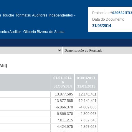
Protocolo nº
020532ITR
te Touche Tohmatsu Auditores Independentes -
Data do Documento
31/03/2014
nico Auditor:
Gilberto Bizerra de Souza