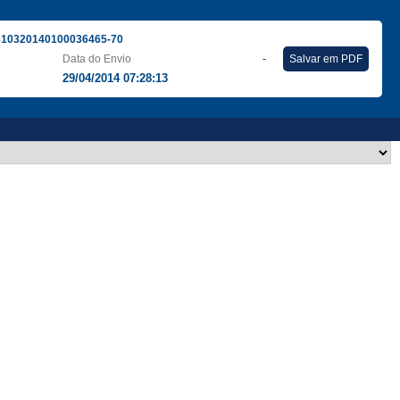
310320140100036465-70
Data do Envio
-
Salvar em PDF
29/04/2014 07:28:13