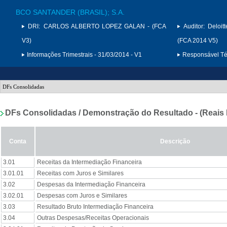
BCO SANTANDER (BRASIL); S.A.
DRI:
CARLOS ALBERTO LOPEZ GALAN - (FCA
Auditor:
Deloit
V3)
(FCA 2014 V5)
Informações Trimestrais - 31/03/2014 - V1
Responsável Téc