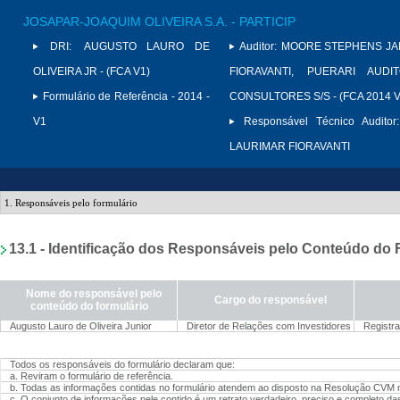
JOSAPAR-JOAQUIM OLIVEIRA S.A. - PARTICIP
DRI:
AUGUSTO LAURO DE
Auditor:
MOORE STEPHENS JAR
OLIVEIRA JR - (FCA V1)
FIORAVANTI, PUERARI AUD
Formulário de Referência - 2014 -
CONSULTORES S/S - (FCA 2014 V
V1
Responsável Técnico Auditor:
LAURIMAR FIORAVANTI