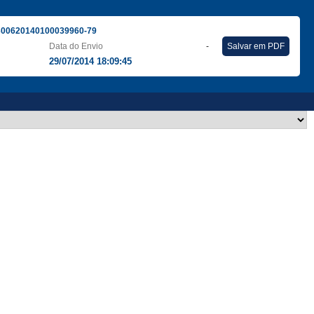
300620140100039960-79
Data do Envio
-
Salvar em PDF
29/07/2014 18:09:45