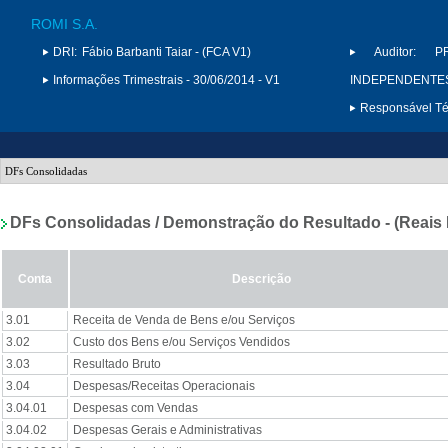
ROMI S.A.
DRI:
Fábio Barbanti Taiar - (FCA V1)
Auditor:
P
Informações Trimestrais - 30/06/2014 - V1
INDEPENDENTES 
Responsável Téc