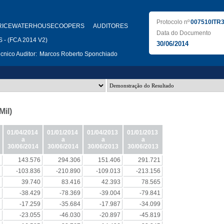
Protocolo nº
007510ITR
RICEWATERHOUSECOOPERS AUDITORES
Data do Documento
- (FCA 2014 V2)
30/06/2014
nico Auditor:
Marcos Roberto Sponchiado