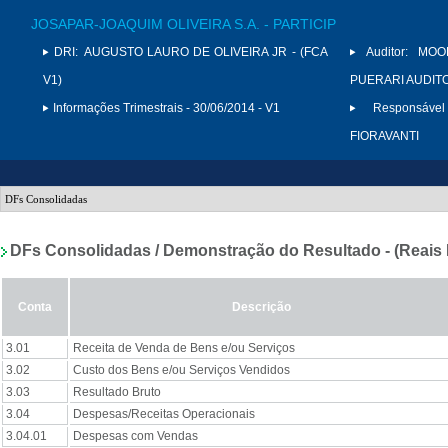
JOSAPAR-JOAQUIM OLIVEIRA S.A. - PARTICIP
DRI:
AUGUSTO LAURO DE OLIVEIRA JR - (FCA
Auditor:
MOO
V1)
PUERARI AUDITO
Informações Trimestrais - 30/06/2014 - V1
Responsável
FIORAVANTI