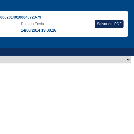
300620140100040723-79
Data do Envio
-
Salvar em PDF
14/08/2014 19:30:16