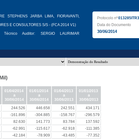
RE STEPHENS JARBA LIMA, FIORAVANTI,
Protocolo nº
013285ITR
RES E CONSULTORES S/S - (FCA 2014 V1)
Data do Documento
30/06/2014
 Técnico Auditor:
SERGIO LAURIMAR