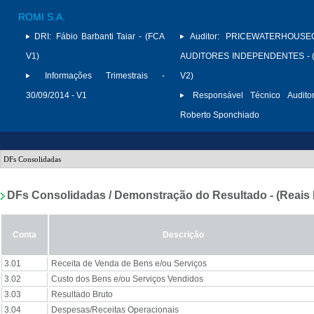
ROMI S.A.
DRI:
Fábio Barbanti Taiar - (FCA
Auditor:
PRICEWATERHOUSE
V1)
AUDITORES INDEPENDENTES - (
Informações Trimestrais -
V2)
30/09/2014 - V1
Responsável Técnico Auditor
Roberto Sponchiado