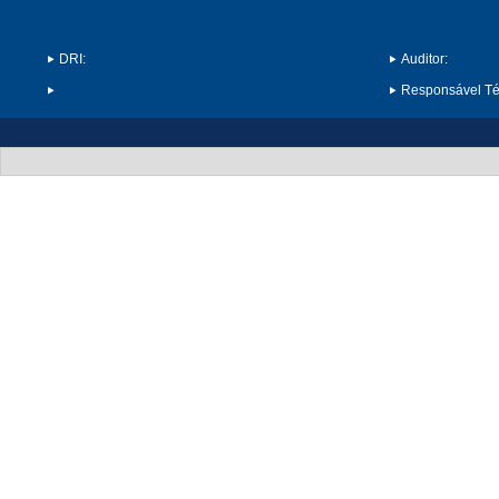
DRI:
Auditor:
Responsável Téc