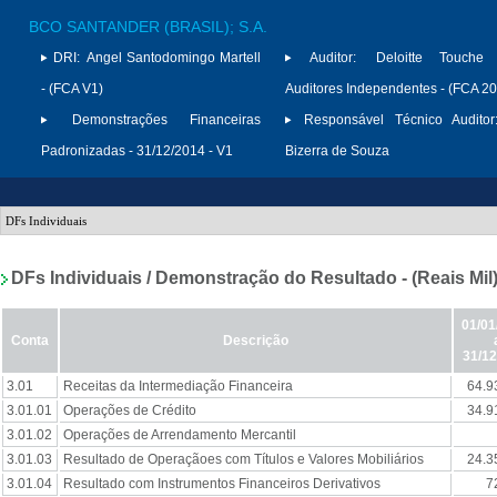
BCO SANTANDER (BRASIL); S.A.
DRI:
Angel Santodomingo Martell
Auditor:
Deloitte Touche
- (FCA V1)
Auditores Independentes - (FCA 2
Demonstrações Financeiras
Responsável Técnico Auditor
Padronizadas - 31/12/2014 - V1
Bizerra de Souza