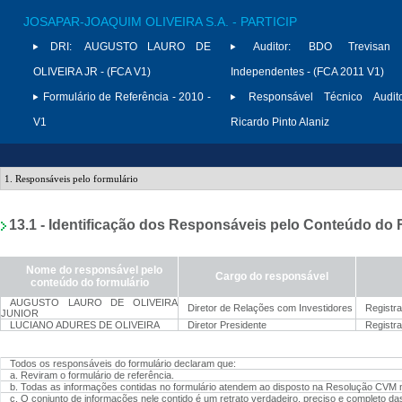
JOSAPAR-JOAQUIM OLIVEIRA S.A. - PARTICIP
DRI:
AUGUSTO LAURO DE
Auditor:
BDO Trevisan A
OLIVEIRA JR - (FCA V1)
Independentes - (FCA 2011 V1)
Formulário de Referência - 2010 -
Responsável Técnico Audito
V1
Ricardo Pinto Alaniz