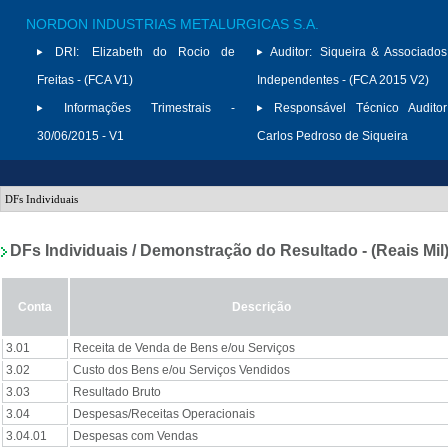
NORDON INDUSTRIAS METALURGICAS S.A.
DRI:
Elizabeth do Rocio de
Auditor:
Siqueira & Associados
Freitas - (FCA V1)
Independentes - (FCA 2015 V2)
Informações Trimestrais -
Responsável Técnico Auditor
30/06/2015 - V1
Carlos Pedroso de Siqueira