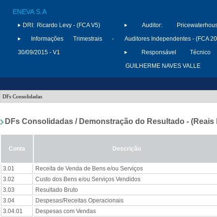
ENEVA S.A
DRI:
Ricardo Levy - (FCA V5)
Auditor:
Pricewaterhou
Informações Trimestrais -
Auditores Independentes - (FCA 2
30/09/2015 - V1
Responsável Técnico 
GUILHERME NAVES VALLE