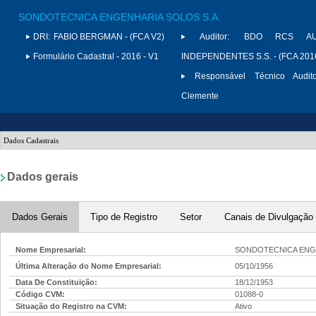
SONDOTECNICA ENGENHARIA SOLOS S.A.
DRI:
FABIO BERGMAN - (FCA V2)
Auditor:
BDO RCS AU
Formulário Cadastral - 2016 - V1
INDEPENDENTES S.S. - (FCA 201
Responsável Técnico Audito
Clemente