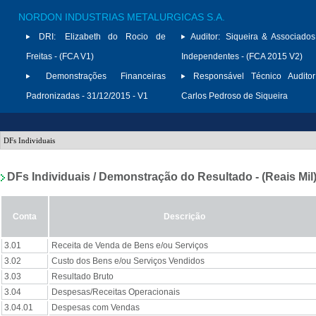
NORDON INDUSTRIAS METALURGICAS S.A.
DRI:
Elizabeth do Rocio de
Auditor:
Siqueira & Associados
Freitas - (FCA V1)
Independentes - (FCA 2015 V2)
Demonstrações Financeiras
Responsável Técnico Auditor
Padronizadas - 31/12/2015 - V1
Carlos Pedroso de Siqueira