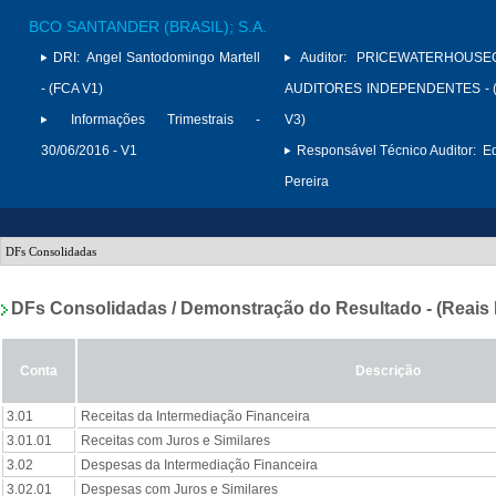
BCO SANTANDER (BRASIL); S.A.
DRI:
Angel Santodomingo Martell
Auditor:
PRICEWATERHOUSE
- (FCA V1)
AUDITORES INDEPENDENTES - (
Informações Trimestrais -
V3)
30/06/2016 - V1
Responsável Técnico Auditor:
Ed
Pereira