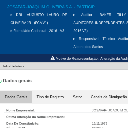
JOSAPAR-JOAQUIM OLIVEIRA S.A. - PARTICIP
DRI:
AUGUSTO LAURO DE
Auditor:
BAKER TILLY
OLIVEIRA JR - (FCA V1)
AUDITORES INDEPENDENTES S/
Formulário Cadastral - 2016 - V3
2016 V3)
Responsável Técnico Audito
Alberto dos Santos
Motivo de Reapresentação:
Alteração da Audi