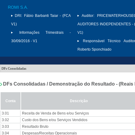
ROMI S.A.
DRI:
Fábio Barbanti Taiar - (FCA
Auditor:
PRICEWATERHOUSE
V1)
AUDITORES INDEPENDENTES - (
Informações Trimestrais -
V1)
30/09/2016 - V1
Responsável Técnico Auditor
Roberto Sponchiado