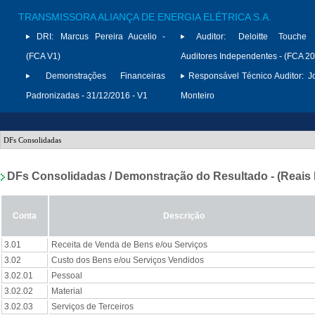
TRANSMISSORA ALIANÇA DE ENERGIA ELÉTRICA S.A.
DRI:
Marcus Pereira Aucelio -
Auditor:
Deloitte Touche
(FCA V1)
Auditores Independentes - (FCA 2
Demonstrações Financeiras
Responsável Técnico Auditor:
J
Padronizadas - 31/12/2016 - V1
Monteiro