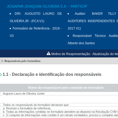
JOSAPAR-JOAQUIM OLIVEIRA S.A. - PARTICIP
DRI:
AUGUSTO LAURO DE
Auditor:
BAKER TILLY
OLIVEIRA JR - (FCA V1)
AUDITORES INDEPENDENTES S/
Formulário de Referência - 2016 -
2017 V1)
V3
Responsável Técnico Audito
Alberto dos Santos
Motivo de Reapresentação:
Atualização do it