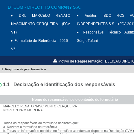
DTCOM - DIRECT TO COMPANY S.A.
DRI:
MARCELO RENATO
Auditor:
BDO RCS AU
NASCIMENTO CERQUEIRA - (FCA
INDEPENDENTES S.S. - (FCA 201
V1)
Responsável Técnico Audito
Formulário de Referência - 2016 -
SérgioTufani
V5
Motivo de Reapresentação:
ELEIÇÃO DIRET