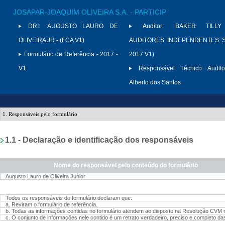
JOSAPAR-JOAQUIM OLIVEIRA S.A. - PARTICIP
DRI:
AUGUSTO LAURO DE
Auditor:
BAKER TILLY
OLIVEIRA JR - (FCA V1)
AUDITORES INDEPENDENTES S/
Formulário de Referência - 2017 -
2017 V1)
V1
Responsável Técnico Audito
Alberto dos Santos