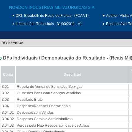
NORDON INDUSTRIAS METALURGICAS S.A.
DRI:
Elizabeth do Rocio de Freitas - (FCA V1)
Auditor:
Alpha A
Informações Trimestrais - 31/03/2011 - V1
Responsável Téc