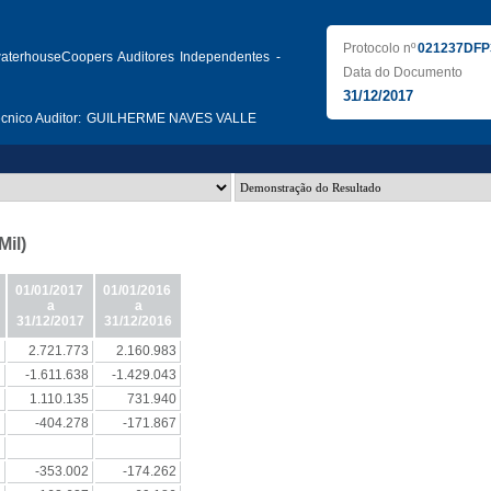
Protocolo nº
021237DFP
waterhouseCoopers Auditores Independentes -
Data do Documento
31/12/2017
nico Auditor:
GUILHERME NAVES VALLE