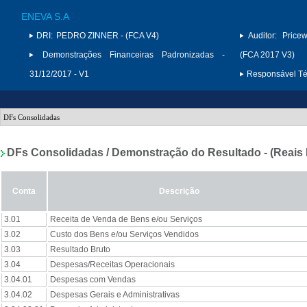
ENEVA S.A
DRI:
PEDRO ZINNER - (FCA V4)
Auditor:
Price
Demonstrações Financeiras Padronizadas -
(FCA 2017 V3)
31/12/2017 - V1
Responsável Téc