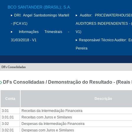
BCO SANTANDER (BRASIL); S.A.
DRI:
Angel Santodomingo Martell
Auditor:
PRICEWATERHOUSE
- (FCA V1)
AUDITORES INDEPENDENTES - (
Informações Trimestrais -
V1)
31/03/2018 - V1
Responsável Técnico Auditor:
Ed
Pereira