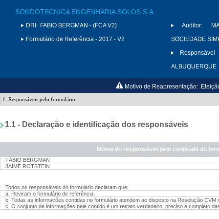
SONDOTECNICA ENGENHARIA SOLOS S.A.
DRI:
FABIO BERGMAN - (FCA V2)
Auditor:
M
Formulário de Referência - 2017 - V2
SOCIEDADE SIMP
Responsável 
ALBUQUERQUE
Motivo de Reapresentação:
Eleiçã