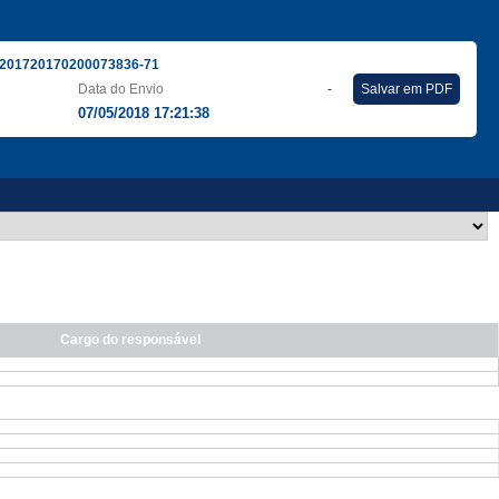
201720170200073836-71
Data do Envio
-
Salvar em PDF
07/05/2018 17:21:38