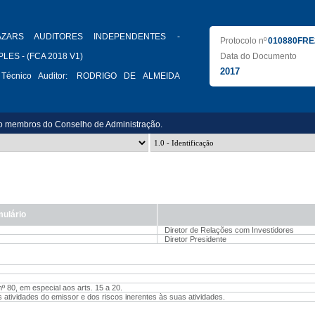
AZARS AUDITORES INDEPENDENTES -
Protocolo nº
010880FRE
LES - (FCA 2018 V1)
Data do Documento
2017
Técnico Auditor:
RODRIGO DE ALMEIDA
o membros do Conselho de Administração.