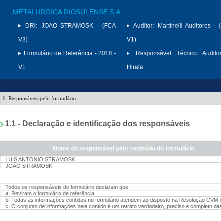
METALURGICA RIOSULENSE S.A.
DRI:
JOAO STRAMOSK - (FCA
Auditor:
Martinelli Auditores -
V3)
V1)
Formulário de Referência - 2018 -
Responsável Técnico Auditor
V1
Hirata