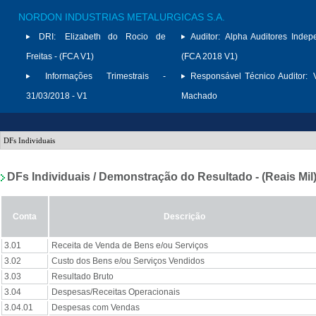
NORDON INDUSTRIAS METALURGICAS S.A.
DRI:
Elizabeth do Rocio de
Auditor:
Alpha Auditores Indep
Freitas - (FCA V1)
(FCA 2018 V1)
Informações Trimestrais -
Responsável Técnico Auditor:
31/03/2018 - V1
Machado