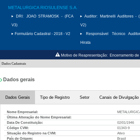
METALURGICA RIOSULENSE S.A.
DRI:
JOAO STRAMOSK - (FCA
Auditor:
Martinelli Auditores -
V3)
V2)
Formulário Cadastral - 2018 - V2
Responsável Técnico Auditor
Hirata
Motivo de Reapresentação:
Encerramento de c