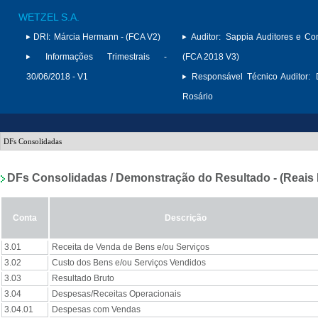
WETZEL S.A.
DRI:
Márcia Hermann - (FCA V2)
Auditor:
Sappia Auditores e Con
Informações Trimestrais -
(FCA 2018 V3)
30/06/2018 - V1
Responsável Técnico Auditor:
Rosário