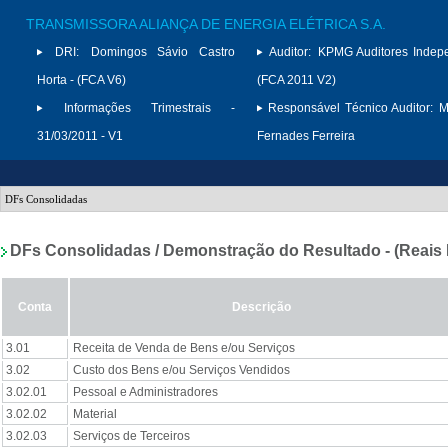
TRANSMISSORA ALIANÇA DE ENERGIA ELÉTRICA S.A.
DRI:
Domingos Sávio Castro
Auditor:
KPMG Auditores Indep
Horta - (FCA V6)
(FCA 2011 V2)
Informações Trimestrais -
Responsável Técnico Auditor:
M
31/03/2011 - V1
Fernades Ferreira