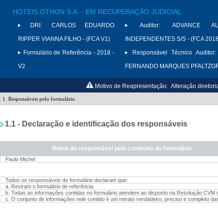
HOTEIS OTHON S.A. - EM RECUPERAÇÃO JUDICIAL
DRI:
CARLOS EDUARDO
Auditor:
ADVANCE AU
RIPPER VIANNA FILHO - (FCA V1)
INDEPENDENTES S/S - (FCA 2018
Formulário de Referência - 2018 -
Responsável Técnico Auditor:
V2
FERNANDO MARQUES PFALTZG
Motivo de Reapresentação:
Alteração diretori