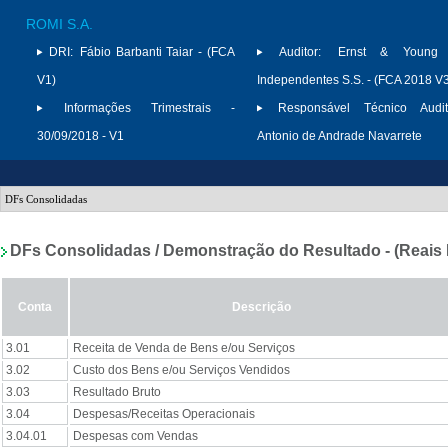
ROMI S.A.
DRI:
Fábio Barbanti Taiar - (FCA
Auditor:
Ernst & Young A
V1)
Independentes S.S. - (FCA 2018 V
Informações Trimestrais -
Responsável Técnico Audit
30/09/2018 - V1
Antonio de Andrade Navarrete