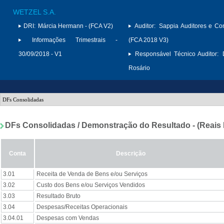
WETZEL S.A.
DRI:
Márcia Hermann - (FCA V2)
Auditor:
Sappia Auditores e Con
Informações Trimestrais -
(FCA 2018 V3)
30/09/2018 - V1
Responsável Técnico Auditor:
Rosário