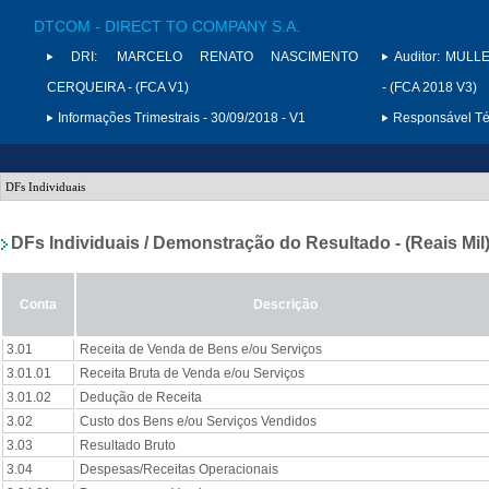
DTCOM - DIRECT TO COMPANY S.A.
DRI:
MARCELO RENATO NASCIMENTO
Auditor:
MULLE
CERQUEIRA - (FCA V1)
- (FCA 2018 V3)
Informações Trimestrais - 30/09/2018 - V1
Responsável Téc