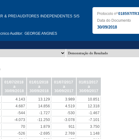
Protocolo nº
018597ITR
R & PREI AUDITORES INDEPENDENTES S/S
Data do Documento
30/09/2018
nico Auditor:
GEORGE ANGNES