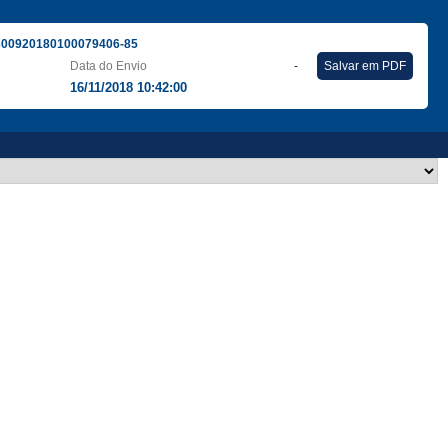
300920180100079406-85
Data do Envio
-
Salvar em PDF
16/11/2018 10:42:00