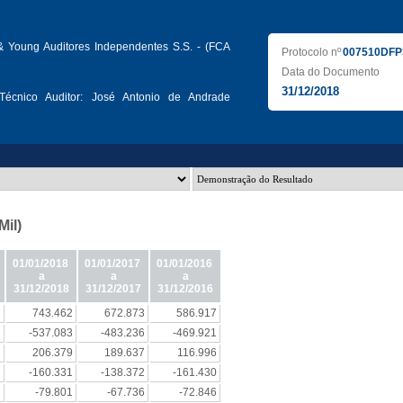
& Young Auditores Independentes S.S. - (FCA
Protocolo nº
007510DFP
Data do Documento
31/12/2018
écnico Auditor:
José Antonio de Andrade