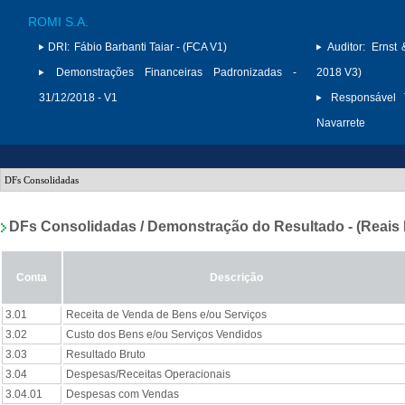
ROMI S.A.
DRI:
Fábio Barbanti Taiar - (FCA V1)
Auditor:
Ernst 
Demonstrações Financeiras Padronizadas -
2018 V3)
31/12/2018 - V1
Responsável T
Navarrete