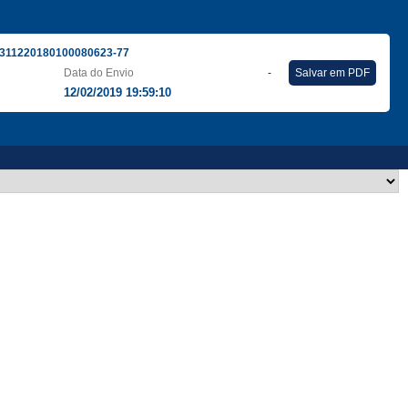
311220180100080623-77
Data do Envio
-
Salvar em PDF
12/02/2019 19:59:10