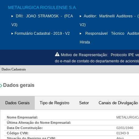
METALURGICA RIOSULENSE S.A.
DRI:
JOAO STRAMOSK - (FCA
Auditor:
Martinelli Auditores -
V3)
V2)
Formulário Cadastral - 2019 - V2
Responsável Técnico Auditor
Hirata
Motivo de Reapresentação:
Protocolo IPE 
do e-mail de contato do departamento de acionist