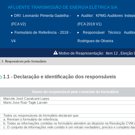
AFLUENTE TRANSMISSÃO DE ENERGIA ELÉTRICA S/A
DRI:
Leonardo Pimenta Gadelha -
Auditor:
KPMG Auditores Indep
(FCA V2)
(FCA 2019 V1)
Formulário de Referência - 2018 -
Responsável Técnico Auditor
V4
Rodrigues de Oliveira
Motivo de Reapresentação:
Item 12 , Eleição