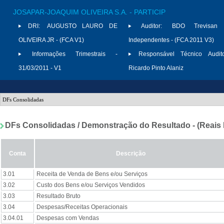
JOSAPAR-JOAQUIM OLIVEIRA S.A. - PARTICIP
DRI:
AUGUSTO LAURO DE
Auditor:
BDO Trevisan A
OLIVEIRA JR - (FCA V1)
Independentes - (FCA 2011 V3)
Informações Trimestrais -
Responsável Técnico Audito
31/03/2011 - V1
Ricardo Pinto Alaniz