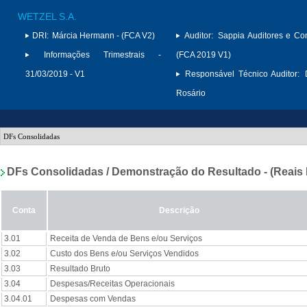
WETZEL S.A.
DRI:
Márcia Hermann - (FCA V2)
Auditor:
Sappia Auditores e Con
Informações Trimestrais -
(FCA 2019 V1)
31/03/2019 - V1
Responsável Técnico Auditor:
Rosário