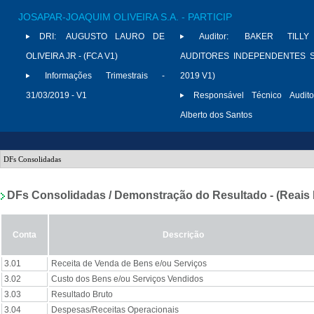
JOSAPAR-JOAQUIM OLIVEIRA S.A. - PARTICIP
DRI:
AUGUSTO LAURO DE
Auditor:
BAKER TILLY
OLIVEIRA JR - (FCA V1)
AUDITORES INDEPENDENTES S/
Informações Trimestrais -
2019 V1)
31/03/2019 - V1
Responsável Técnico Audito
Alberto dos Santos